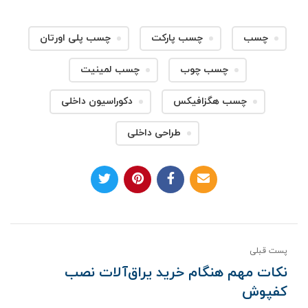
چسب
چسب پارکت
چسب پلی اورتان
چسب چوب
چسب لمینیت
چسب هگزافیکس
دکوراسیون داخلی
طراحی داخلی
پست قبلی
نکات مهم هنگام خرید یراق‌آلات نصب
کفپوش