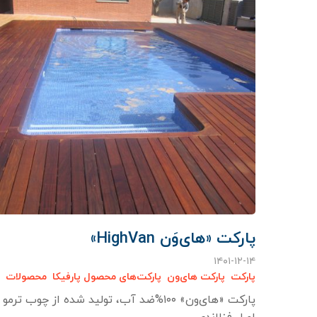
پارکت «های‌وَن HighVan»
۱۴۰۱-۱۲-۱۴
پارکت
پارکت های‌ون
پارکت‌های محصول پارفیکا
محصولات
پارکت «های‌ون» ۱۰۰%ضد آب، تولید شده از چوب ترم