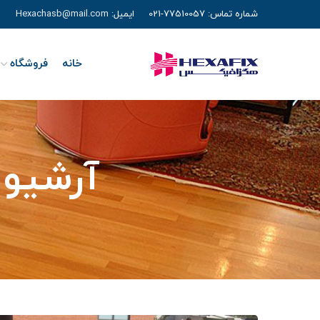
شماره تماس:
77510057-021
ایمیل:
Hexachasb@mail.com
خانه
فروشگاه
آرشیو