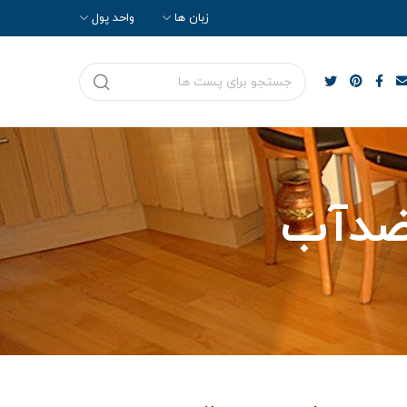
زبان ها
واحد پول
ضدآب