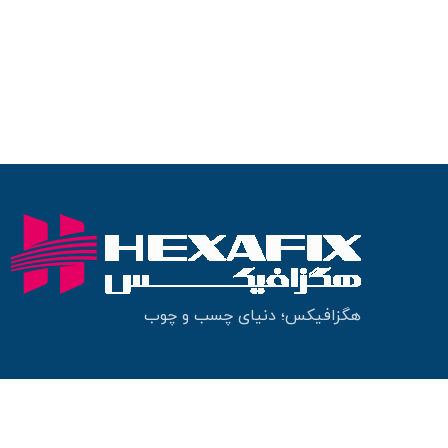
هگزافیکس؛ دنیای چسب و چوب