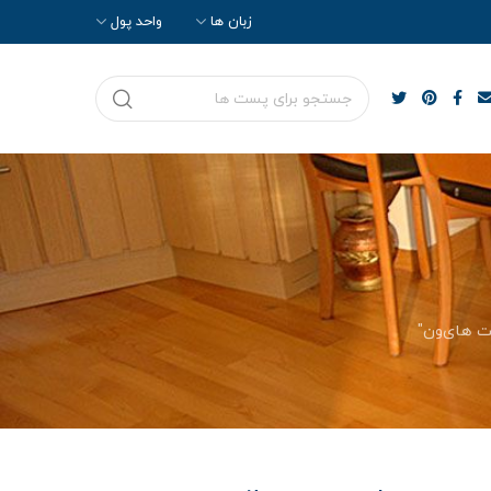
زبان ها
واحد پول
ت های‌ون"