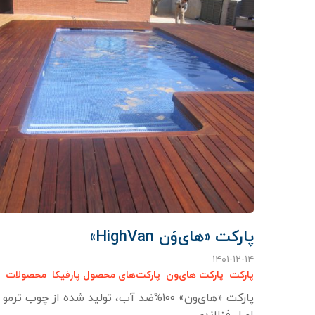
پارکت «های‌وَن HighVan»
۱۴۰۱-۱۲-۱۴
پارکت
پارکت های‌ون
پارکت‌های محصول پارفیکا
محصولات
پارکت «های‌ون» ۱۰۰%ضد آب، تولید شده از چوب ترم