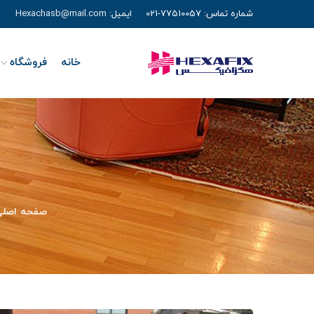
شماره تماس:
77510057-021
ایمیل:
Hexachasb@mail.com
خانه
فروشگاه
صفحه اصلی