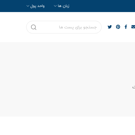
زبان ها
واحد پول
ت