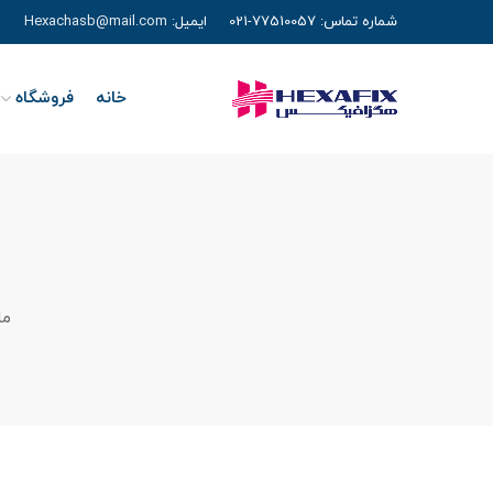
شماره تماس:
77510057-021
ایمیل:
Hexachasb@mail.com
خانه
فروشگاه
ما